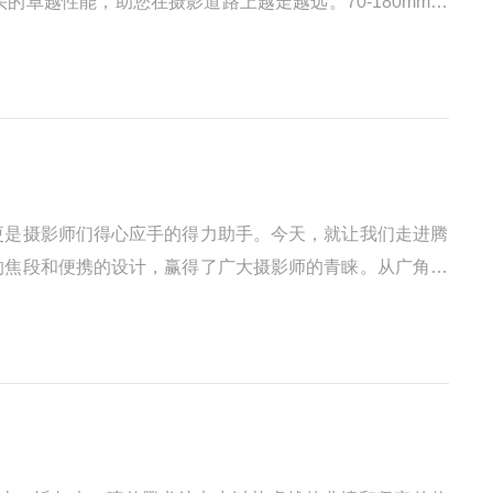
卓越性能，助您在摄影道路上越走越远。70-180mm镜
更是摄影师们得心应手的得力助手。今天，就让我们走进腾
的焦段和便携的设计，赢得了广大摄影师的青睐。从广角到