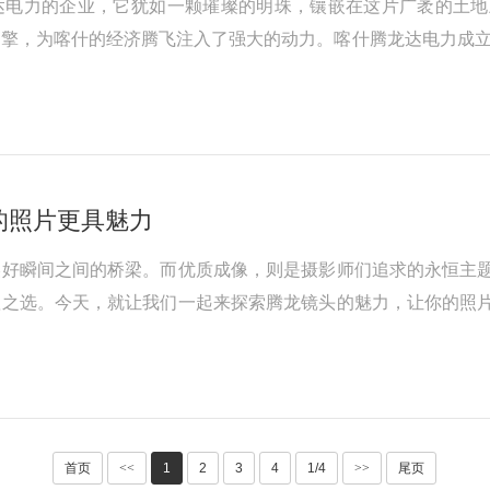
达电力的企业，它犹如一颗璀璨的明珠，镶嵌在这片广袤的土地
擎，为喀什的经济腾飞注入了强大的动力。喀什腾龙达电力成立
的照片更具魅力
美好瞬间之间的桥梁。而优质成像，则是摄影师们追求的永恒主
赖之选。今天，就让我们一起来探索腾龙镜头的魅力，让你的照
首页
<<
1
2
3
4
1/4
>>
尾页