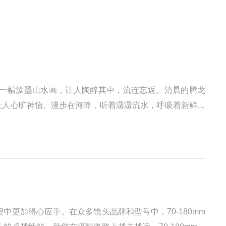
一幅泼墨山水画，让人陶醉其中，流连忘返。清晨的腾龙
让人心旷神怡。漫步在河畔，听着潺潺流水，呼吸着新鲜的
更加得心应手。在众多镜头品牌和型号中，70-180mm